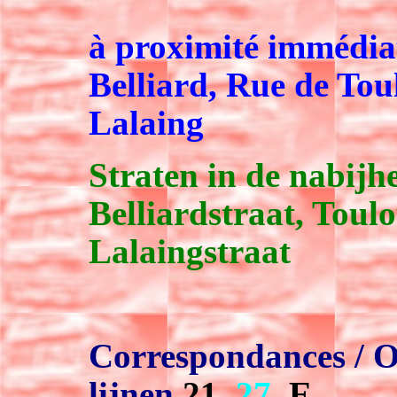
à proximité immédia
Belliard, Rue de Tou
Lalaing
Straten in de nabijhe
Belliardstraat, Toul
Lalaingstraat
Correspondances / Ov
lijnen
21
,
27
,
E