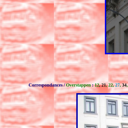
Correspondances /
Overstappen
:
12
, 21
, 22,
27
,
34