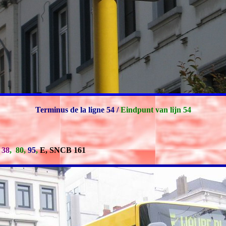
Terminus de la ligne 54 /
Eindpunt van lijn 54
,
38
,
80,
95
,
E, SNCB 161